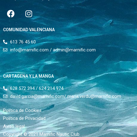
COMUNIDAD VALENCIANA
613 76 45 60
info@marnific.com / admin@marnific.com
CARTAGENA Y LA MANGA
628 572 394 / 624 214 974
david.garcia@marnific.com/ maria.verdu@marnific.com
Política de Cookies
Política de Privacidad
Aviso legal
Copyright © 2021 Marnific Nautic Club